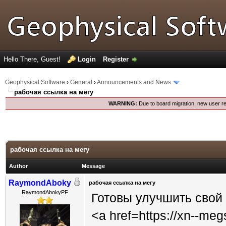
Hello There, Guest!
Login
Register
Geophysical Software
›
General
›
Announcements and News
рабочая ссылка на мегу
WARNING:
Due to board migration, new user re
рабочая ссылка на мегу
Author
Message
RaymondAboky
рабочая ссылка на мегу
RaymondAbokyPF
Готовы улучшить свой
<a href=https://xn--me