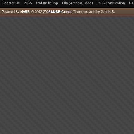
Contact Us
INGV
Return to Top
Lite (Archive) Mode
RSS Syndication
He
Powered By
MyBB
, © 2002-2026
MyBB Group
.
Theme created by
Justin S.