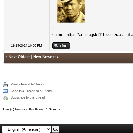
<a href=https://xn--megsb-l11b.com>мега сб 
11-15-2024 10:30 PM
«
Next Oldest
|
Next Newest
»
View a Printable Version
Send this Thread to a Friend
Subscribe to this thread
User(s) browsing this thread: 1 Guest(s)