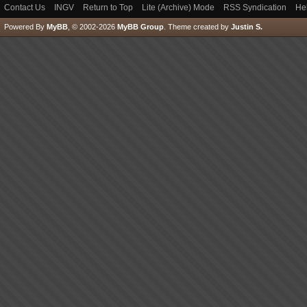
Contact Us
INGV
Return to Top
Lite (Archive) Mode
RSS Syndication
He
Powered By
MyBB
, © 2002-2026
MyBB Group
.
Theme created by
Justin S.