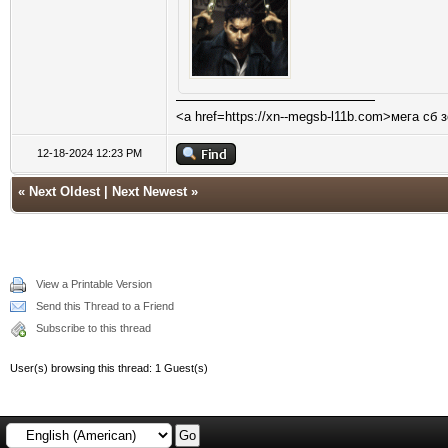
<a href=https://xn--megsb-l11b.com>мега сб 
12-18-2024 12:23 PM
«
Next Oldest
|
Next Newest
»
View a Printable Version
Send this Thread to a Friend
Subscribe to this thread
User(s) browsing this thread: 1 Guest(s)