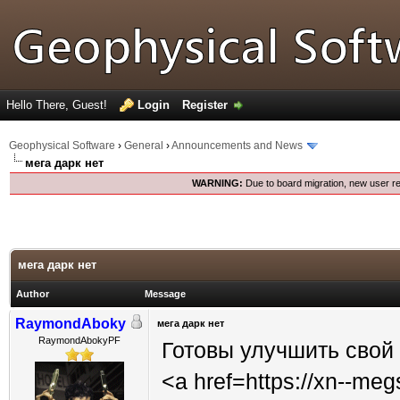
Hello There, Guest!
Login
Register
Geophysical Software
›
General
›
Announcements and News
мега дарк нет
WARNING:
Due to board migration, new user re
мега дарк нет
Author
Message
RaymondAboky
мега дарк нет
RaymondAbokyPF
Готовы улучшить свой
<a href=https://xn--m