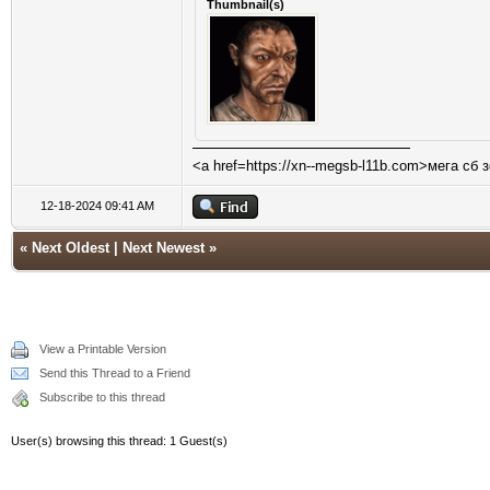
Thumbnail(s)
<a href=https://xn--megsb-l11b.com>мега сб 
12-18-2024 09:41 AM
«
Next Oldest
|
Next Newest
»
View a Printable Version
Send this Thread to a Friend
Subscribe to this thread
User(s) browsing this thread: 1 Guest(s)