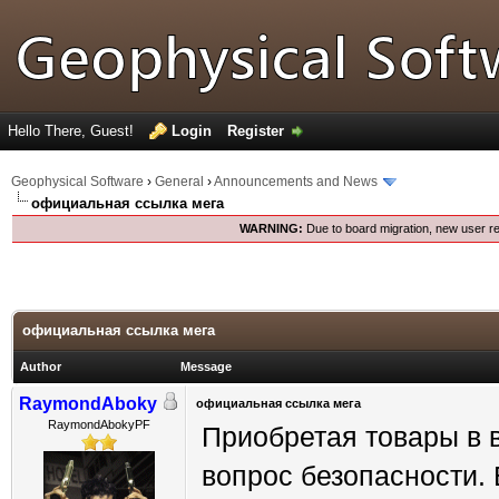
Hello There, Guest!
Login
Register
Geophysical Software
›
General
›
Announcements and News
официальная ссылка мега
WARNING:
Due to board migration, new user re
официальная ссылка мега
Author
Message
RaymondAboky
официальная ссылка мега
RaymondAbokyPF
Приобретая товары в в
вопрос безопасности.