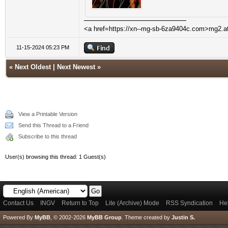
<a href=https://xn--mg-sb-6za9404c.com>mg2.a
11-15-2024 05:23 PM
«
Next Oldest
|
Next Newest
»
View a Printable Version
Send this Thread to a Friend
Subscribe to this thread
User(s) browsing this thread: 1 Guest(s)
Contact Us
INGV
Return to Top
Lite (Archive) Mode
RSS Syndication
He
Powered By
MyBB
, © 2002-2026
MyBB Group
.
Theme created by
Justin S.