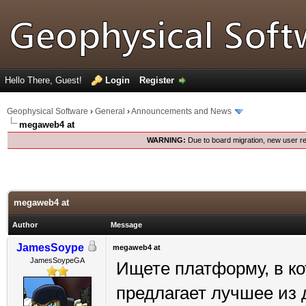
Hello There, Guest!
Login
Register
Geophysical Software
›
General
›
Announcements and News
megaweb4 at
WARNING:
Due to board migration, new user re
megaweb4 at
Author
Message
JamesSoype
megaweb4 at
JamesSoypeGA
Ищете платформу, в ко
предлагает лучшее из 