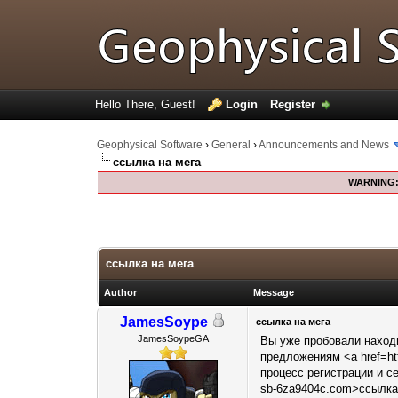
Hello There, Guest!
Login
Register
Geophysical Software
›
General
›
Announcements and News
ссылка на мега
WARNING
0 Votes - 0 Average
1
2
3
4
5
ссылка на мега
Author
Message
JamesSoype
ссылка на мега
JamesSoypeGA
Вы уже пробовали находи
предложениям <a href=ht
процесс регистрации и с
sb-6za9404c.com>ссылка 