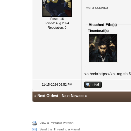
мега ссылка
Posts: 16
Joined: Aug 2024
Attached File(s)
Reputation:
0
Thumbnail(s)
<a href=https://xn--mg-sb
11-15-2024 03:52 PM
«
Next Oldest
|
Next Newest
»
View a Printable Version
Send this Thread to a Friend