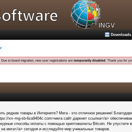
Downloads
:
Due to board migration, new user registrations are
temporarily disabled
. Thank you for yo
ть редкие товары в Интернете? Мега - это отличное решение! Благода
tps://xn--mg-sb-6za9404c.com>мега сайт даркнет ссылка</a> обеспечивае
екурные способы оплаты с помощью криптовалюты Bitcoin. Не упустите во
на мега</a> сегодня и исследуйте мир уникальных товаров.