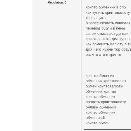
Reputation:
0
крипто обменник в спб
как купить криптовалюту
тор защита
binance создать кошелек
перевод рубли в йены
зачем отмывают деньги
криптовалюта дел курс 
как поменять валюту в 
для чего нужен тор брау
otc что это в крипте
криптообменник
обменник криптовалют
обмен криптовалюты
обменник крипты
крипта обменник
продать криптовалюту
онлайн обменник
крипто обменник
обмен usdt
крипта обмен