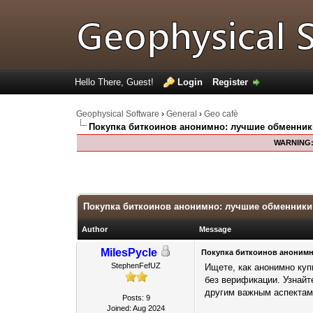
Hello There, Guest!
Login
Register
Geophysical Software
›
General
›
Geo cafè
Покупка биткоинов анонимно: лучшие обменник
WARNING
0 Votes - 0 Average
1
2
3
4
5
Покупка биткоинов анонимно: лучшие обменники
Author
Message
MilesPycle
Покупка биткоинов анонимн
StephenFefUZ
Ищете, как анонимно ку
без верификации. Узнайт
другим важным аспектам 
Posts: 9
Joined: Aug 2024