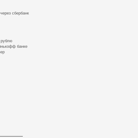
 через сбербанк
к рублю
тинькофф банке
зер