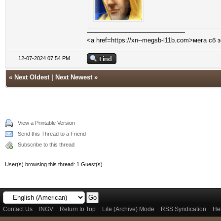
<a href=https://xn--megsb-l11b.com>мега сб 
12-07-2024 07:54 PM
«
Next Oldest
|
Next Newest
»
View a Printable Version
Send this Thread to a Friend
Subscribe to this thread
User(s) browsing this thread: 1 Guest(s)
Contact Us
INGV
Return to Top
Lite (Archive) Mode
RSS Syndication
He