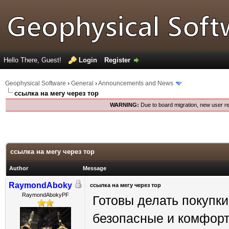
Hello There, Guest!
Login
Register
Geophysical Software
›
General
›
Announcements and News
ссылка на мегу через тор
WARNING:
Due to board migration, new user re
ссылка на мегу через тор
Author
Message
RaymondAboky
ссылка на мегу через тор
RaymondAbokyPF
Готовы делать покупк
безопасные и комфорт