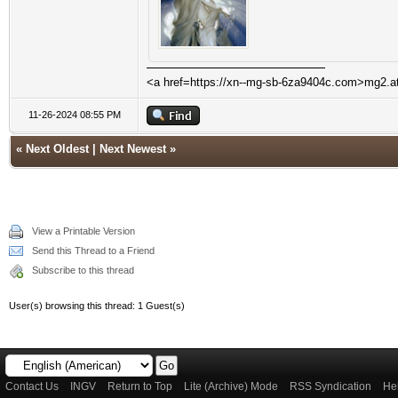
<a href=https://xn--mg-sb-6za9404c.com>mg2.a
11-26-2024 08:55 PM
«
Next Oldest
|
Next Newest
»
View a Printable Version
Send this Thread to a Friend
Subscribe to this thread
User(s) browsing this thread: 1 Guest(s)
Contact Us
INGV
Return to Top
Lite (Archive) Mode
RSS Syndication
He