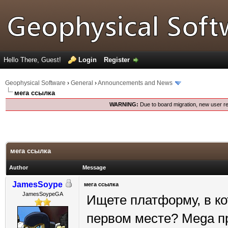
Hello There, Guest!
Login
Register
Geophysical Software
›
General
›
Announcements and News
мега ссылка
WARNING:
Due to board migration, new user re
мега ссылка
Author
Message
JamesSoype
мега ссылка
JamesSoypeGA
Ищете платформу, в ко
первом месте? Mega пр