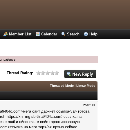
Member List
Calendar
Search
Help
ur patience.
Thread Rating:
Threaded Mode
|
Linear Mode
Post:
#1
za9404c.com>мега сайт даркнет ссылка</a> готова
ef=https://xn--mg-sb-6za9404c.com>ссылка на
з e-mail и обеспечьте себе гарантированную
c.com>ссылка на мега тор</a> прямо сейчас.