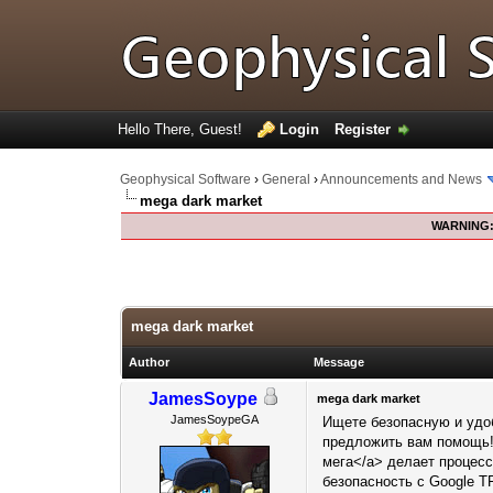
Hello There, Guest!
Login
Register
Geophysical Software
›
General
›
Announcements and News
mega dark market
WARNING
0 Votes - 0 Average
1
2
3
4
5
mega dark market
Author
Message
JamesSoype
mega dark market
JamesSoypeGA
Ищете безопасную и удоб
предложить вам помощь! 
мега</a> делает процесс
безопасность с Google T