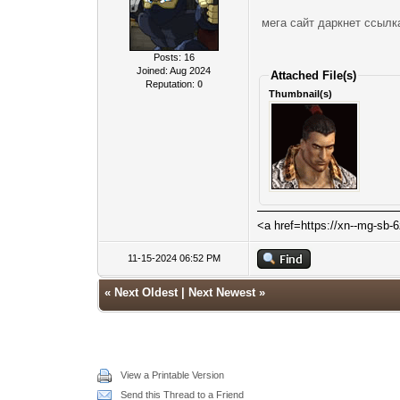
мега сайт даркнет ссылк
Posts: 16
Joined: Aug 2024
Attached File(s)
Reputation:
0
Thumbnail(s)
<a href=https://xn--mg-sb
11-15-2024 06:52 PM
«
Next Oldest
|
Next Newest
»
View a Printable Version
Send this Thread to a Friend