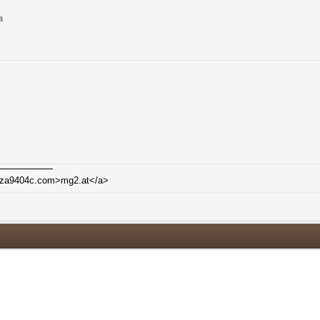
а
-6za9404c.com>mg2.at</a>