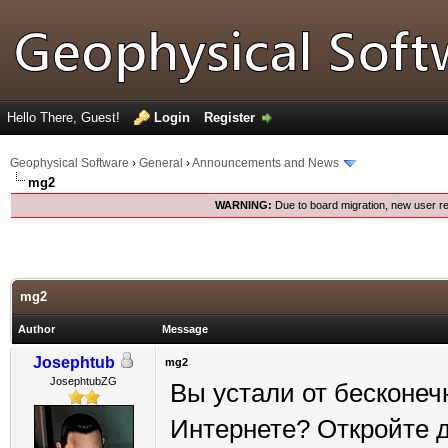
Hello There, Guest!
Login
Register
Geophysical Software
›
General
›
Announcements and News
mg2
WARNING:
Due to board migration, new user re
mg2
Author
Message
Josephtub
mg2
JosephtubZG
Вы устали от бесконеч
Интернете? Откройте 