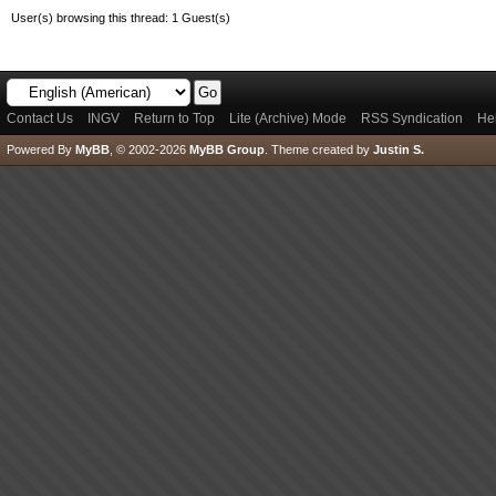
User(s) browsing this thread: 1 Guest(s)
Contact Us
INGV
Return to Top
Lite (Archive) Mode
RSS Syndication
He
Powered By
MyBB
, © 2002-2026
MyBB Group
.
Theme created by
Justin S.