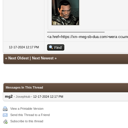
<a href=https://xn--meg-sb-dua.com>мега ссыл
12-17-2024 12:17 PM
«
Next Oldest
|
Next Newest
»
Messages In This Thread
mg2
-
Josephtub
- 12-17-2024 12:17 PM
View a Printable Version
Send this Thread to a Friend
Subscribe to this thread