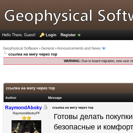
Hello There, Guest!
Login
Register
Geophysical Software
›
General
›
Announcements and News
ссылка на мегу через тор
WARNING:
Due to board migration, new user re
ссылка на мегу через тор
Author
Message
RaymondAboky
ссылка на мегу через тор
RaymondAbokyPF
Готовы делать покупк
безопасные и комфорт