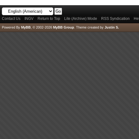
Contact Us
INGV
Return to Top
Lite (Archive) Mode
RSS Syndication
He
Powered By
MyBB
, © 2002-2026
MyBB Group
.
Theme created by
Justin S.