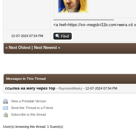
<a href=https://xn--megsb-l11b.com>мега сб 
12-07-2024 07:54 PM
«
Next Oldest
|
Next Newest
»
Messages In This Thread
ссылка на мегу через тор
-
RaymondAboky
- 12-07-2024 07:54 PM
View a Printable Version
Send this Thread to a Friend
Subscribe to this thread
User(s) browsing this thread: 1 Guest(s)