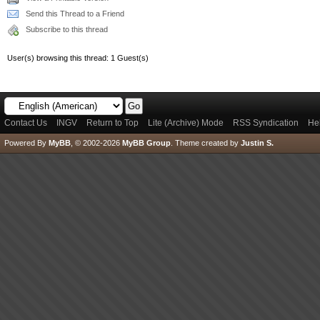
Send this Thread to a Friend
Subscribe to this thread
User(s) browsing this thread: 1 Guest(s)
Contact Us
INGV
Return to Top
Lite (Archive) Mode
RSS Syndication
He
Powered By
MyBB
, © 2002-2026
MyBB Group
.
Theme created by
Justin S.