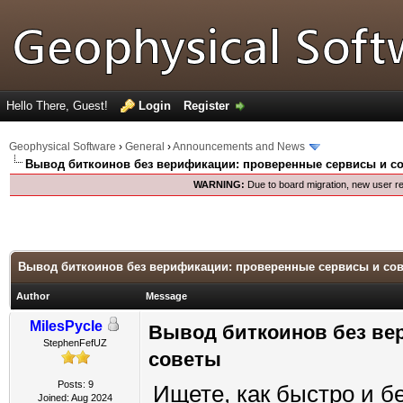
Hello There, Guest!
Login
Register
Geophysical Software
›
General
›
Announcements and News
Вывод биткоинов без верификации: проверенные сервисы и с
WARNING:
Due to board migration, new user re
Вывод биткоинов без верификации: проверенные сервисы и со
Author
Message
MilesPycle
Вывод биткоинов без ве
StephenFefUZ
советы
Posts: 9
Ищете, как быстро и б
Joined: Aug 2024