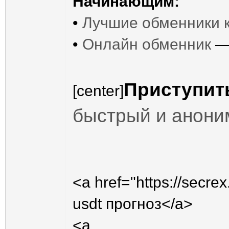
Начинающим:
•
Лучшие обменники 
•
Онлайн обменник
— 
Приступить
[center]
быстрый и анони
<a href="https://secr
usdt прогноз</a>
<a