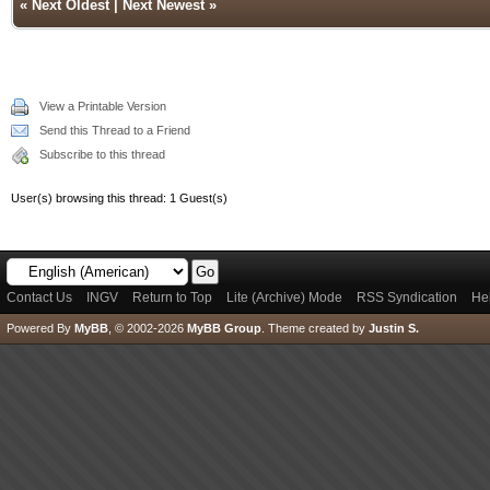
«
Next Oldest
|
Next Newest
»
View a Printable Version
Send this Thread to a Friend
Subscribe to this thread
User(s) browsing this thread: 1 Guest(s)
Contact Us
INGV
Return to Top
Lite (Archive) Mode
RSS Syndication
He
Powered By
MyBB
, © 2002-2026
MyBB Group
.
Theme created by
Justin S.