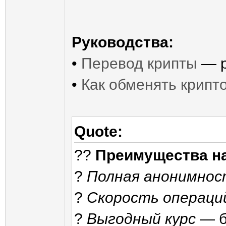
Руководства:
•
Перевод крипты
— р
•
Как обменять крипт
Quote:
??
Преимущества н
?
Полная анонимнос
?
Скорость операци
?
Выгодный курс
— б