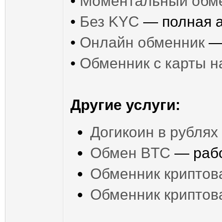
•
Моментальный обм
•
Без KYC
— полная 
•
Онлайн обменник
— 
•
Обменник с карты н
Другие услуги:
Догикоин в рублях
Обмен BTC
— рабо
Обменник криптов
Обменник крипто