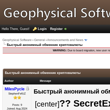
Hello There, Guest!
Login
Register
Geophysical Software
›
General
›
Announcements and News
Быстрый анонимный обменник криптовалюты
WARNING:
Due to board migration, new user re
Быстрый анонимный обменник криптовалюты
Author
Message
MilesPycle
Быстрый анонимный об
StephenFefUZ
?? Secret
[center]
Posts: 9
Joined: Aug 2024