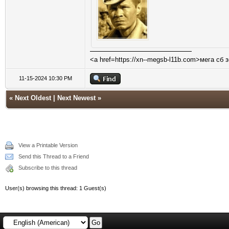
<a href=https://xn--megsb-l11b.com>мега сб 
11-15-2024 10:30 PM
«
Next Oldest
|
Next Newest
»
View a Printable Version
Send this Thread to a Friend
Subscribe to this thread
User(s) browsing this thread: 1 Guest(s)