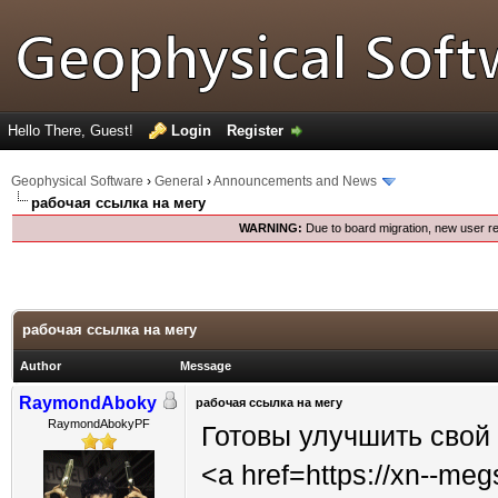
Hello There, Guest!
Login
Register
Geophysical Software
›
General
›
Announcements and News
рабочая ссылка на мегу
WARNING:
Due to board migration, new user re
рабочая ссылка на мегу
Author
Message
RaymondAboky
рабочая ссылка на мегу
RaymondAbokyPF
Готовы улучшить свой
<a href=https://xn--me