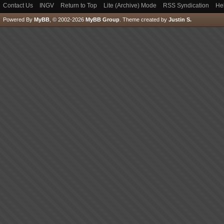
Contact Us
INGV
Return to Top
Lite (Archive) Mode
RSS Syndication
He
Powered By
MyBB
, © 2002-2026
MyBB Group
.
Theme created by
Justin S.